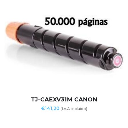
TJ-CAEXV31M CANON
€
141,20
(I.V.A. incluido)